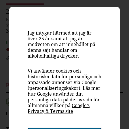
249 kr
Box
Systembolaget
2432
Jag intygar härmed att jag är
över 25 år samt att jag är
Italien, Piemonte
medveten om att innehållet på
denna sajt handlar om
Rött vin, stramt & nyanserat
alkoholhaltiga drycker.
Nebbiolo 100%
14%
Vi använder cookies och
historiska data för personliga och
anpassade annonser via Google
Passar till
(personaliseringskakor). Läs mer
hur Google använder din
personliga data på deras sida för
allmänna villkor på
Google’s
Privacy & Terms site
Lamm
Nöt
Vilt