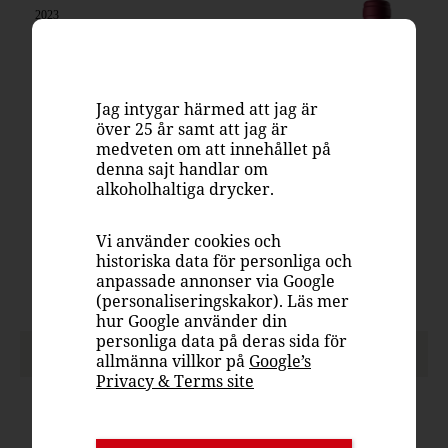
2023
GARZÓN RESERVA TANNAT
159 kr
Jag intygar härmed att jag är
Flaska, 750 ml
över 25 år samt att jag är
Systembolaget
medveten om att innehållet på
321001
denna sajt handlar om
alkoholhaltiga drycker.
Uruguay
Rött vin, stramt & nyanserat
Vi använder cookies och
Tannat
historiska data för personliga och
anpassade annonser via Google
14.5%
(personaliseringskakor). Läs mer
hur Google använder din
personliga data på deras sida för
PASSAR TILL
allmänna villkor på
Google’s
Privacy & Terms site