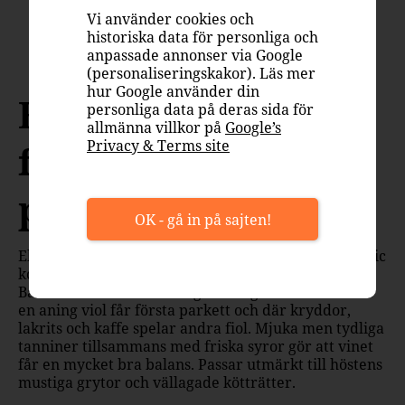
Vi använder cookies och
historiska data för personliga och
anpassade annonser via Google
Fågel
Fläsk
Lamm
Nöt
Ost
(personaliseringskakor). Läs mer
hur Google använder din
Ekologisk Barbera
personliga data på deras sida för
allmänna villkor på
Google’s
Privacy & Terms site
från omåttligt
populära Piemonte!
OK - gå in på sajten!
Ekologiska Fontanafredda Piemonte Barbera Organic
kommer från Piemonte och är gjort på 100%
Barbera. Smaken är härligt fruktig där körsbär och
en aning viol får första parkett och där kryddor,
lakrits och kaffe spelar andra fiol. Mjuka men tydliga
tanniner tillsammans med friska syror gör att vinet
får en mycket bra balans. Passar utmärkt till höstens
mustiga grytor och vällagade kötträtter.