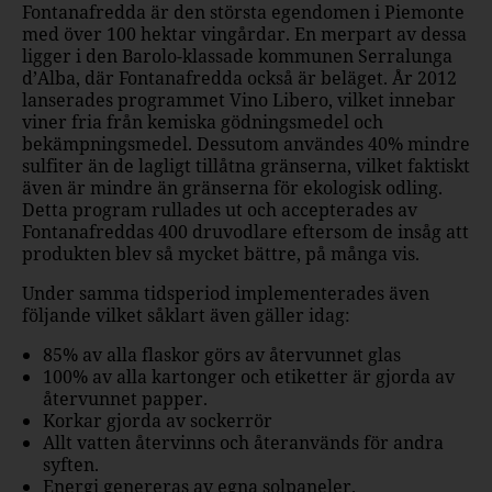
Fontanafredda är den största egendomen i Piemonte
med över 100 hektar vingårdar. En merpart av dessa
ligger i den Barolo-klassade kommunen Serralunga
d’Alba, där Fontanafredda också är beläget. År 2012
lanserades programmet Vino Libero, vilket innebar
viner fria från kemiska gödningsmedel och
bekämpningsmedel. Dessutom användes 40% mindre
sulfiter än de lagligt tillåtna gränserna, vilket faktiskt
även är mindre än gränserna för ekologisk odling.
Detta program rullades ut och accepterades av
Fontanafreddas 400 druvodlare eftersom de insåg att
produkten blev så mycket bättre, på många vis.
Under samma tidsperiod implementerades även
följande vilket såklart även gäller idag:
85% av alla flaskor görs av återvunnet glas
100% av alla kartonger och etiketter är gjorda av
återvunnet papper.
Korkar gjorda av sockerrör
Allt vatten återvinns och återanvänds för andra
syften.
Energi genereras av egna solpaneler.