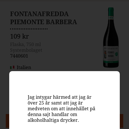
FONTANAFREDDA
PIEMONTE BARBERA
109 kr
Flaska, 750 ml
Systembolaget
7440601
Italien
Rött vin, fruktigt & smakrikt
100% Barbera
Ekologiskt
Jag intygar härmed att jag är
14.5%
över 25 år samt att jag är
medveten om att innehållet på
denna sajt handlar om
PASSAR TILL
alkoholhaltiga drycker.