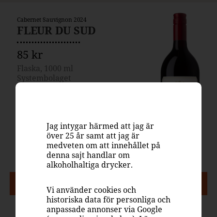
Cabernet Sauvignon 2024
FLEUR DU SUD
85 kr
Flaska, 1000 ml
Systembolaget
7181401
Frankrike
Rött vin, fruktigt & smakrikt
Jag intygar härmed att jag är
Cabernet Sauvignon
över 25 år samt att jag är
medveten om att innehållet på
13.5%
denna sajt handlar om
alkoholhaltiga drycker.
PASSAR TILL
Vi använder cookies och
historiska data för personliga och
anpassade annonser via Google