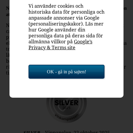
Vi använder cookies och
Nu finns guldmedaljören Fleur du Sud Cabernet Sauvignon
historiska data för personliga och
att beställa på Systembolaget.
anpassade annonser via Google
(personaliseringskakor). Läs mer
Nylanserade Fleur du Sud är en fruktig och smakrik
hur Google använder din
cabernet sauvignon från soliga Frankrike – ett
personliga data på deras sida för
prisvärt val för dig som uppskattar smakrik fransk
allmänna villkor på
Google’s
elegans i modern tappning. Vinet bjuder på generösa
Privacy & Terms site
toner av mörka bär, svarta vinbär, plommon och en
lätt kryddighet, med mjuka tanniner och en rund,
balanserad avslutning. Ett utmärkt vin till smakrika
rätter av kött och fågel, men även på egen hand eller
OK - gå in på sajten!
till exempelvis pizza.
– Vinpanelen, 22 oktober 2025
SILVER