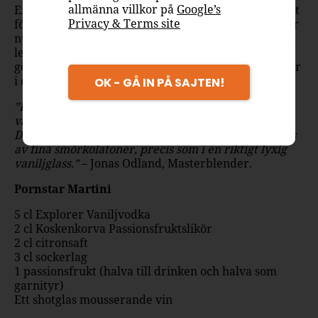
allmänna villkor på
Google’s
Explorer, det ikoniska svenska spritvarumärket känt
Privacy & Terms site
för sin bästsäljande vodka sedan 1960-talet, lanserar
nu Explorer Vaniljvodka. En smaksatt vodka med en
len och rund smak av vanilj och en mjuk sötma som
gör den perfekt att antingen dricka som en shot eller
i drinkar.
OK - GÅ IN PÅ SAJTEN!
”Doften påminner om när man pillar ur en
vaniljstång för att vispa till en hemlagad vaniljsås.
Den mjuka lite kryddiga vaniljsmaken kompletteras
av fina smörkolatoner, precis som i en riktigt lyxig
vaniljglass.”
– Jonas Odland, Masterblender.
Pornstar Martini
5 cl Explorer Vaniljvodka
2 cl Koskenkorva Passionsfruktslikör
2 cl citronsaft
3 cl sockerlag
1 passionsfrukt (halva till drinken och halva som
garnityr)
Ett shotglas mousserande vin