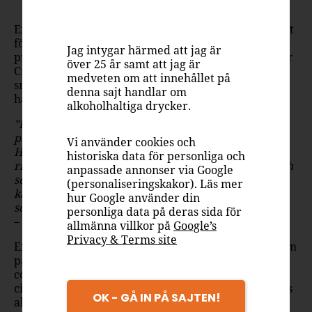
Citronvodka!
Explorer, det ikoniska svenska spritvarumärket känt
för sin bästsäljande vodka sedan 1960-talet,
Jag intygar härmed att jag är
presenterar nu stolt sin senaste lansering – Explorer
över 25 år samt att jag är
Citronvodka. En smaksatt vodka med en frisk, syrlig
medveten om att innehållet på
smak av citron och en touch av sötma – perfekt för
denna sajt handlar om
härliga drinkkvällar med vänner, året om.
alkoholhaltiga drycker.
”Explorer Citron har en härlig citronarom som
påminner om doften av en nypressad färsk citron.
Vi använder cookies och
Hemligheten bakom smaken är att vi använt bara
historiska data för personliga och
riktiga ekologiska citroner som vi låtit dra i sprit och
anpassade annonser via Google
sedan destillerat för att få fram den härliga citron
(personaliseringskakor). Läs mer
karaktären. Som en limoncello-likör men utan
hur Google använder din
socker”
personliga data på deras sida för
– Jonas Odland, Masterblender
allmänna villkor på
Google’s
Privacy & Terms site
Explorer Citronvodka har en uppfriskande smak som
passar lika bra i enkla drinkar som i mer kreativa
cocktails – och även som en shot! Den fräscha
citrusen gör den till en självklar ingrediens för årets
OK - GÅ IN PÅ SAJTEN!
alla tillfällen – från soliga dagar på balkongen till