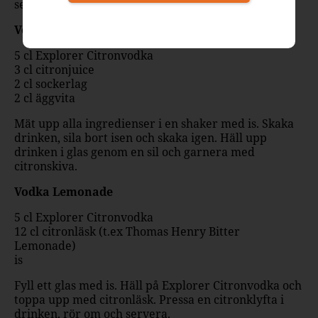
sena drinkkvällar.
Vodka Lemon Sour
5 cl Explorer Citronvodka
3 cl citronjuice
2 cl sockerlag
2 cl äggvita
Mät upp alla ingredienser i en shaker med is. Skaka
drinken, sila bort isen och skaka igen. Häll upp
drinken i glas genom en sil och garnera med
citronskiva.
Vodka Lemonade
5 cl Explorer Citronvodka
12 cl citronläsk (t.ex Thomas Henry Bitter
Lemonade)
is
Fyll ett glas med is. Häll på Explorer Citronvodka och
toppa upp med citronläsk. Pressa en citronklyfta i
drinken, rör om och servera.