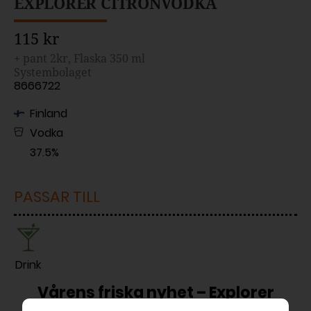
EXPLORER CITRONVODKA
115 kr
+ pant 2kr, Flaska 350 ml
Systembolaget
8666722
Finland
Vodka
37.5%
PASSAR TILL
Drink
Vårens friska nyhet – Explorer