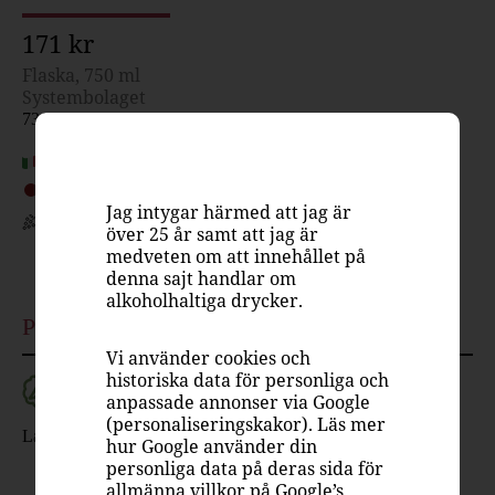
171 kr
Flaska, 750 ml
Systembolaget
7366301
Italien, Piemonte
Rött vin, stramt & nyanserat
Jag intygar härmed att jag är
Nebbiolo
över 25 år samt att jag är
medveten om att innehållet på
13.5%
denna sajt handlar om
alkoholhaltiga drycker.
Passar till
Vi använder cookies och
historiska data för personliga och
anpassade annonser via Google
(personaliseringskakor). Läs mer
Lamm
Nöt
Vilt
hur Google använder din
personliga data på deras sida för
allmänna villkor på
Google’s