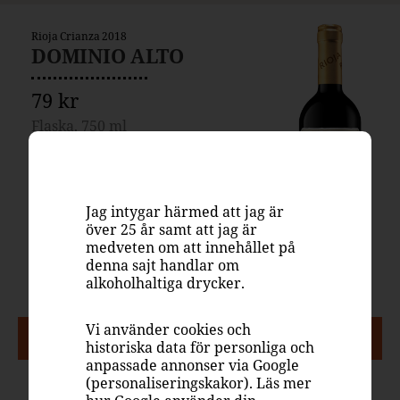
Rioja Crianza 2018
DOMINIO ALTO
79 kr
Flaska, 750 ml
Systembolaget
5024701
Spanien, Rioja
Jag intygar härmed att jag är
Rött vin, fruktigt & smakrikt
över 25 år samt att jag är
medveten om att innehållet på
Tempranillo
denna sajt handlar om
13.5%
alkoholhaltiga drycker.
Vi använder cookies och
PASSAR TILL
historiska data för personliga och
anpassade annonser via Google
(personaliseringskakor). Läs mer