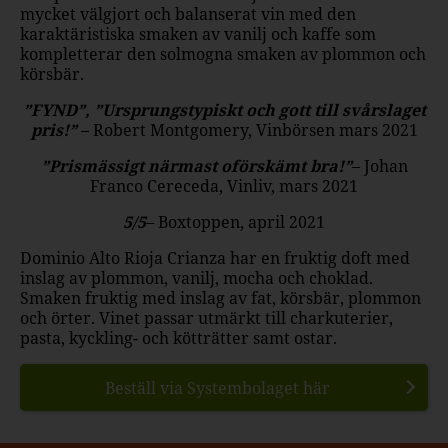
mycket välgjort och balanserat vin med den
karaktäristiska smaken av vanilj och kaffe som
kompletterar den solmogna smaken av plommon och
körsbär.
”FYND”, ”Ursprungstypiskt och gott till svårslaget
pris!”
– Robert Montgomery, Vinbörsen mars 2021
”Prismässigt närmast oförskämt bra!”
– Johan
Franco Cereceda, Vinliv, mars 2021
5/5
– Boxtoppen, april 2021
Dominio Alto Rioja Crianza har en fruktig doft med
inslag av plommon, vanilj, mocha och choklad.
Smaken fruktig med inslag av fat, körsbär, plommon
och örter. Vinet passar utmärkt till charkuterier,
pasta, kyckling- och kötträtter samt ostar.
Beställ via Systembolaget här