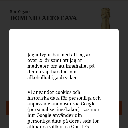
Brut Organic
DOMINIO ALTO CAVA
79 kr
Flaska, 750 ml
Systembolaget
5058001
Jag intygar härmed att jag är
över 25 år samt att jag är
Spanien
medveten om att innehållet på
Mousserande vin, torrt vitt
denna sajt handlar om
alkoholhaltiga drycker.
Ekologiskt
11.5%
Vi använder cookies och
historiska data för personliga och
anpassade annonser via Google
PASSAR TILL
(personaliseringskakor). Läs mer
hur Google använder din
personliga data på deras sida för
allmänna villkor på
Google’s