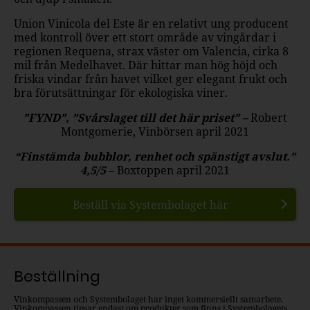
Union Vinicola del Este är en relativt ung producent
med kontroll över ett stort område av vingårdar i
regionen Requena, strax väster om Valencia, cirka 8
mil från Medelhavet. Där hittar man hög höjd och
friska vindar från havet vilket ger elegant frukt och
bra förutsättningar för ekologiska viner.
”FYND”, ”Svårslaget till det här priset” –
Robert
Montgomerie, Vinbörsen april 2021
“Finstämda bubblor, renhet och spänstigt avslut.”
4,5/5
– Boxtoppen april 2021
Beställ via Systembolaget här
Beställning
Vinkompassen och Systembolaget har inget kommersiellt samarbete.
Vinkompassen tipsar endast om produkter som finns i Systembolagets