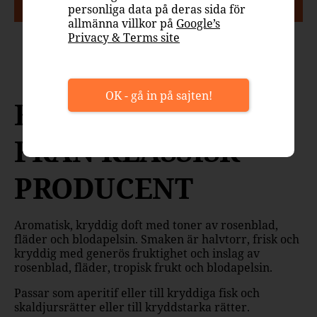
PASSAR TILL
personliga data på deras sida för
allmänna villkor på
Google’s
Privacy & Terms site
Aperitif
Asiatisk
Kryddig
Mingel
OK - gå in på sajten!
BLOMMIG BLEND
FRÅN KLASSISK
PRODUCENT
Aromatisk, kryddig doft med toner av rosenblad,
fläder och blodapelsin. Smaken är halvtorr, frisk och
kryddig med generös fruktighet och inslag av
rosenblad, fläder, tropisk frukt och blodapelsin.
Passar som aperitif eller till kryddiga fisk och
skaldjursrätter eller till kryddstarka rätter.