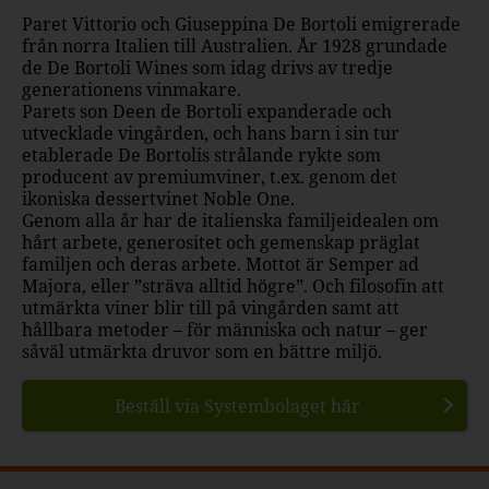
Paret Vittorio och Giuseppina De Bortoli emigrerade
från norra Italien till Australien. År 1928 grundade
de De Bortoli Wines som idag drivs av tredje
generationens vinmakare.
Parets son Deen de Bortoli expanderade och
utvecklade vingården, och hans barn i sin tur
etablerade De Bortolis strålande rykte som
producent av premiumviner, t.ex. genom det
ikoniska dessertvinet Noble One.
Genom alla år har de italienska familjeidealen om
hårt arbete, generositet och gemenskap präglat
familjen och deras arbete. Mottot är Semper ad
Majora, eller ”sträva alltid högre”. Och filosofin att
utmärkta viner blir till på vingården samt att
hållbara metoder – för människa och natur – ger
såväl utmärkta druvor som en bättre miljö.
Beställ via Systembolaget här