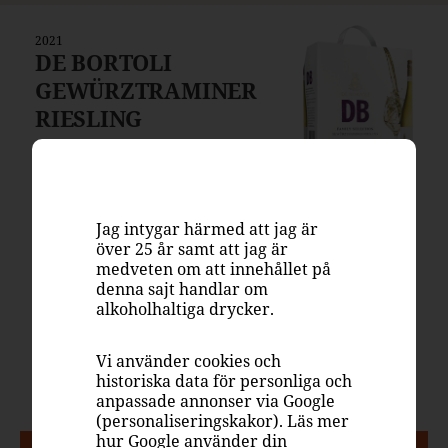
2021
DE BORTOLI
GEWÜRZTRAMINER
RIESLING
219 kr
Box
Systembolaget
Jag intygar härmed att jag är
640308
över 25 år samt att jag är
medveten om att innehållet på
Australien, South Eastern
denna sajt handlar om
Australia
alkoholhaltiga drycker.
Vitt vin, druvigt & blommigt
Gewürztraminer och riesling.
Vi använder cookies och
historiska data för personliga och
12.5%
anpassade annonser via Google
(personaliseringskakor). Läs mer
hur Google använder din