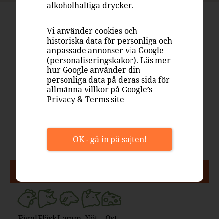
alkoholhaltiga drycker.
Art Malbec 2025
DADÁ #391
Vi använder cookies och
historiska data för personliga och
anpassade annonser via Google
79 kr
(personaliseringskakor). Läs mer
Flaska, 750 ml
hur Google använder din
Systembolaget
personliga data på deras sida för
7076201
allmänna villkor på
Google’s
Privacy & Terms site
Argentina
Rött vin, fruktigt & smakrikt
12.5%
OK - gå in på sajten!
PASSAR TILL
Fågel
Fläsk
Lamm
Nöt
Ost