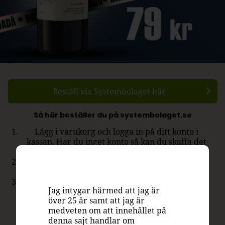
Beställ via Systembolaget här
Så här beställer du på systembolaget.se
Lägg i varukorg och logga in på ditt konto i
kassan. Har du inget konto så kan du skaffa det
med några få enkla steg.
Betala - Du kan använda swish, kontokort eller
direktbetalning.
Hämta ut - Efter några dagar får du ett SMS när
Jag intygar härmed att jag är
din vara finns att hämta.
över 25 år samt att jag är
medveten om att innehållet på
denna sajt handlar om