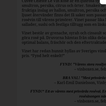
Cuvée Celeste Le Vin Rosé är en ljusrosa sydfr
smultron, persika, citrus och örter. Smaken är 
fruktiga inslag av hallon, smultron, persika o
ljuset återvänder finns det få saker som passar 
rosévin till vårens primörer. Vinet passar lika b
sallader, sushi och festliga tilltugg som en läsk
Vinet består av grenache, syrah och cinsault s
göra rosé på. Druvorna hämtas från olika dela
optimal balans, fräschör och den eftertraktade
Vinet har redan hunnit hyllas av Sveriges vinsk
pris. “Fynd helt enkelt!”
FYND! ”Vårens stora roséfynd 
– vinboxen.se, fe
BRA VAL! ”Mest prisvärda 
– Karl-Emil Danielsson, Vinh
FYND!“ Ett av vårens mest prisvärda roséval. E
rosésäsongen när
– vinboxen.se, fe