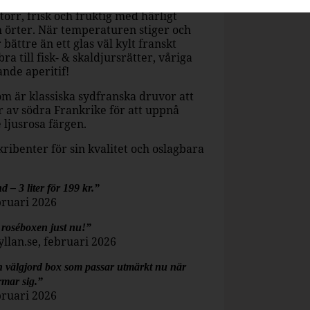
ansk rosé med inslag av röda bär,
torr, frisk och fruktig med härligt
ch örter. När temperaturen stiger och
bättre än ett glas väl kylt franskt
ra till fisk- & skaldjursrätter, våriga
ande aperitif!
om är klassiska sydfranska druvor att
r av södra Frankrike för att uppnå
 ljusrosa färgen.
ribenter för sin kvalitet och oslagbara
– 3 liter för 199 kr.”
bruari 2026
roséboxen just nu!”
yllan.se, februari 2026
n välgjord box som passar utmärkt nu när
mar sig.”
bruari 2026