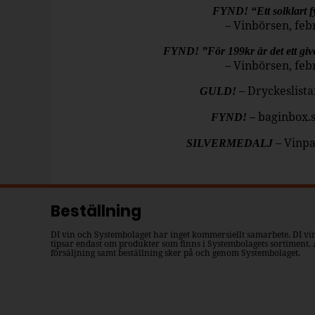
FYND! “Ett solklart f
– Vinbörsen, feb
FYND! ”För 199kr är det ett give
– Vinbörsen, feb
– Dryckeslista
GULD!
– baginbox.s
FYND!
– Vinp
SILVERMEDALJ
Beställning
DI vin och Systembolaget har inget kommersiellt samarbete. DI vi
tipsar endast om produkter som finns i Systembolagets sortiment. 
försäljning samt beställning sker på och genom Systembolaget.