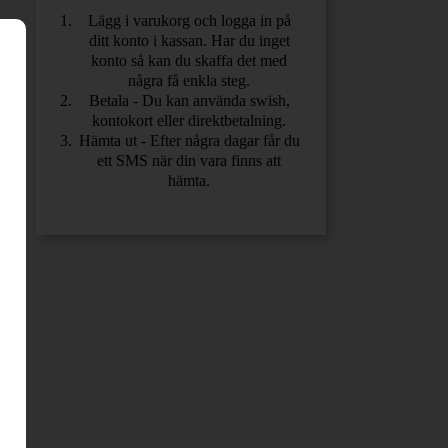
Lägg i varukorg och logga in på
ditt konto i kassan. Har du inget
konto så kan du skaffa det med
några få enkla steg.
Betala - Du kan använda swish,
kontokort eller direktbetalning.
Hämta ut - Efter några dagar får du
ett SMS när din vara finns att
hämta.