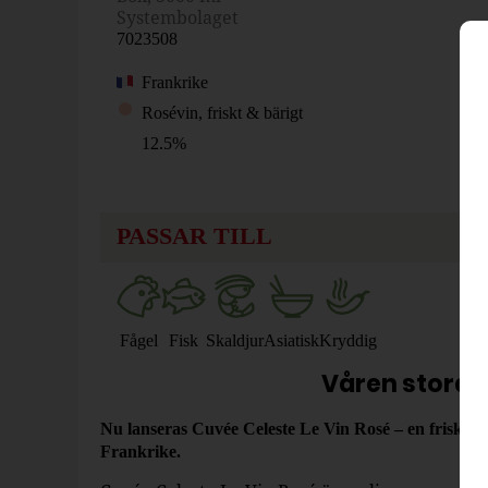
Systembolaget
7023508
Frankrike
Rosévin, friskt & bärigt
12.5%
PASSAR TILL
Fågel
Fisk
Skaldjur
Asiatisk
Kryddig
Våren stora 
Nu lanseras Cuvée Celeste Le Vin Rosé – en frisk oc
Frankrike.