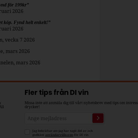
ynd för 199kr”
ruari 2026
t köp. Fynd helt enkelt!”
ruari 2026
n, vecka 7 2026
e, mars 2026
anelen, mars 2026
Fler tips från DI vin
n
Missa inte att anmäla dig till vårt nyhetsbrev med tips om intres
All
drycker!
Jag bekräftar att jag har tagit del av och
godkänt
användarvillkoren
för DI vin