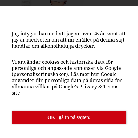
Jag intygar härmed att jag är över 25 år samt att
jag är medveten om att innehållet på denna sajt
handlar om alkoholhaltiga drycker.
Vi använder cookies och historiska data för
personliga och anpassade annonser via Google
(personaliseringskakor). Läs mer hur Google
använder din personliga data på deras sida för
allmänna villkor på
Google’s Privacy & Terms
site
roséfynd!
OK - gå in på sajten!
h läskande nyhet från rosévinets hemland