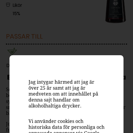
Likör
15%
PASSAR TILL
Drink
En tradition fylld av smak & historia
Jag intygar härmed att jag är
över 25 år samt att jag är
Sedan 1882 har familjeföretaget Joseph Cartron,
medveten om att innehållet på
beläget i Nuits-Saint-Georges i Bourgogne, varit
denna sajt handlar om
synonymt med genuint hantverk och autentiska
alkoholhaltiga drycker.
smaker. Deras fruktlikörer, som crème de cassis, har
blivit älskade klassiker.
Vi använder cookies och
Josept Cartron Crème de Cassis har en frisk och
historiska data för personliga och
fruktig doft av svarta vinbär. Smaken bjuder på