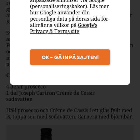
anpassade annonser via Google
renaste upplevelsen av svarta vinbär och är också
(personaliseringskakor). Läs mer
gjord med 60 % bär och helt utan andra tillsatta
hur Google använder din
aromer. En oumbärlig ingrediens i klassiska Kir eller
personliga data på deras sida för
Kir Royal, men prova gärna en Spritz!
allmänna villkor på
Google’s
Privacy & Terms site
Svarta vinbären skördas i juli och de som inte
används omedelbart fryses ner efter skörden.
Frysning innebär att bevara den primära karaktären
och de ursprungliga egenskaperna hos frukten och
OK - GÅ IN PÅ SAJTEN!
möjliggör därför produktion av en produkt som är
perfekt färsk året runt.
CASSIS SPRITZ – Drinkrecept
4 delar prosecco
1 del Joseph Cartron Crème de Cassis
sodavatten
Häll prosecco och Crème de Cassis i ett glas fyllt med
is, toppa sen med sodavatten. Garnera med björnbär.