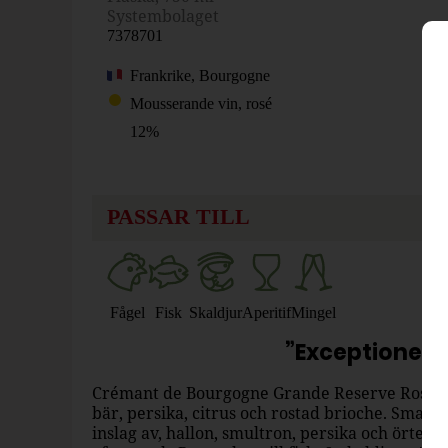
Systembolaget
7378701
Frankrike, Bourgogne
Mousserande vin, rosé
12%
PASSAR TILL
Aperitif
Fågel
Fisk
Skaldjur
Mingel
”Exceptionell
Crémant de Bourgogne Grande Reserve Rosé h
bär, persika, citrus och rostad brioche. Smaken
inslag av, hallon, smultron, persika och örter