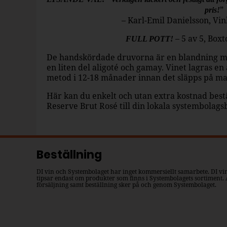
”
pris!
– Karl-Emil Danielsson, Vin
– 5 av 5, Box
FULL POTT!
De handskördade druvorna är en blandning m
en liten del aligoté och gamay. Vinet lagras en 
metod i 12-18 månader innan det släpps på m
Här kan du enkelt och utan extra kostnad bes
Reserve Brut Rosé till din lokala systembolags
Beställning
DI vin och Systembolaget har inget kommersiellt samarbete. DI vi
tipsar endast om produkter som finns i Systembolagets sortiment. 
försäljning samt beställning sker på och genom Systembolaget.