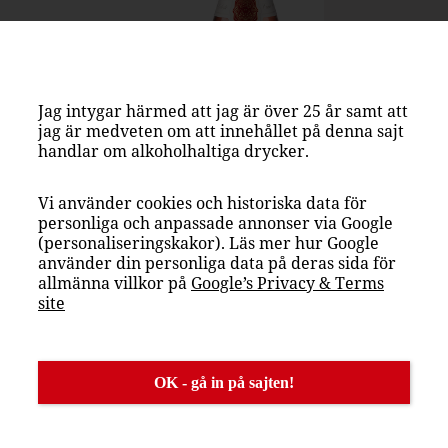
Jag intygar härmed att jag är över 25 år samt att
jag är medveten om att innehållet på denna sajt
handlar om alkoholhaltiga drycker.
Vi använder cookies och historiska data för
personliga och anpassade annonser via Google
(personaliseringskakor). Läs mer hur Google
använder din personliga data på deras sida för
allmänna villkor på
Google’s Privacy & Terms
site
 Crémant!”
OK - gå in på sajten!
ar en angenäm doft med inslag av röda
 är torr, frisk med härligt fruktiga
 med eleganta bubblor och lång