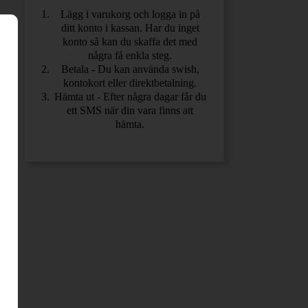
Lägg i varukorg och logga in på
ditt konto i kassan. Har du inget
konto så kan du skaffa det med
några få enkla steg.
Betala - Du kan använda swish,
kontokort eller direktbetalning.
Hämta ut - Efter några dagar får du
ett SMS när din vara finns att
hämta.