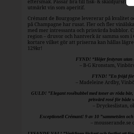
eftersmak. Passar bra till fisk- & skaldjursrätter
utmärkt vin som aperitif.
Crémant de Bourgogne levererar på kvalitet oc
på Champagne har rusat. Fler och fler vinälska
med mer intressanta och prisvärda bubblor. C
region – druvor och hantverk är samma som 
kortare vilket gör att priserna kan hållas lägr
129kr!
FYND! “Höjer festyran utan 
– B-G Kronstam, Vinbör
FYND! ”En fröjd för 
– Madeleine Ardby, Vinbö
GULD! ”Elegant rosébubbel med toner av röda bär, c
prisvärd rosé för både 
– Dryckeslistan, 
Exceptionell Crémant! 9 av 10 ”sammetslen och 
– mousserande.se 
LYSANDE VAL! ”Verkligen läckert och festligt att förgyl