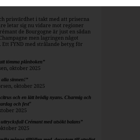
, festliga tilltugg och är även ett
h prisvärdhet i takt med att priserna
re letar sig nu vidare mot regioner
rémant de Bourgogne är just en sådan
i Champagne men lagringen något
e. Ett FYND med strålande betyg för
att tömma plånboken”
sen, oktober 2025
alla sinnen!”
rsen, oktober 2025
itrus och en lätt brödig nyans. Charmig och
”
vardag och fest
oktober 2025
uttrycksfull Crémant med utsökt balans”
oktober 2025
la många tillfällen med, dessutom till otroligt