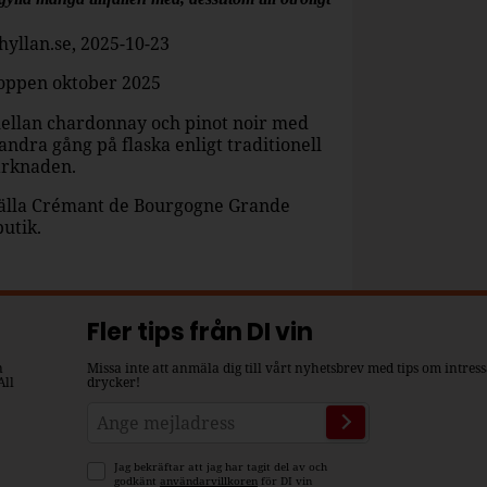
hyllan.se, 2025-10-23
toppen oktober 2025
ellan chardonnay och pinot noir med
andra gång på flaska enligt traditionell
arknaden.
tälla Crémant de Bourgogne Grande
butik.
Fler tips från DI vin
n
Missa inte att anmäla dig till vårt nyhetsbrev med tips om intres
All
drycker!
Jag bekräftar att jag har tagit del av och
godkänt
användarvillkoren
för DI vin