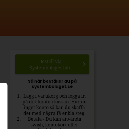
Beställ via
Systembolaget här
Så här beställer du på
systembolaget.se
Lägg i varukorg och logga in
på ditt konto i kassan. Har du
inget konto så kan du skaffa
det med några få enkla steg.
Betala - Du kan använda
swish, kontokort eller