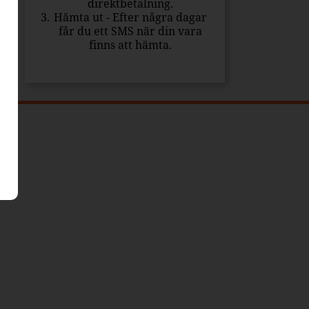
direktbetalning.
Hämta ut - Efter några dagar
får du ett SMS när din vara
finns att hämta.
santa