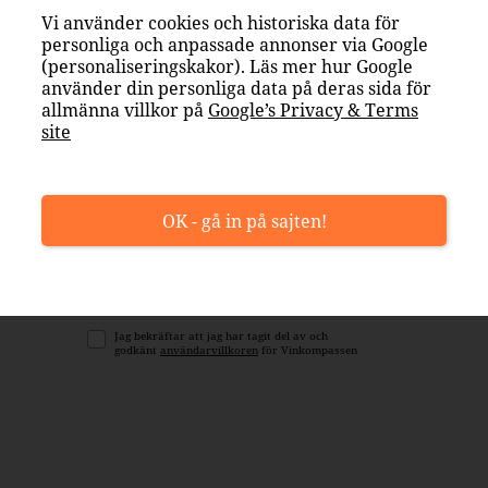
Vi använder cookies och historiska data för
personliga och anpassade annonser via Google
(personaliseringskakor). Läs mer hur Google
använder din personliga data på deras sida för
allmänna villkor på
Google’s Privacy & Terms
site
Fler tips från Vinkompassen
OK - gå in på sajten!
te.
Missa inte att anmäla dig till vårt nyhetsbrev med tips om intres
gets
drycker!
Jag bekräftar att jag har tagit del av och
godkänt
användarvillkoren
för Vinkompassen