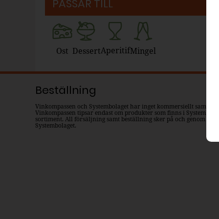
PASSAR TILL
Aperitif
Ost
Dessert
Mingel
Beställning
Vinkompassen och Systembolaget har inget kommersiellt samarbe
Vinkompassen tipsar endast om produkter som finns i Systembola
sortiment. All försäljning samt beställning sker på och genom
Systembolaget.