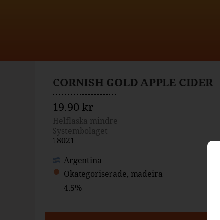
CORNISH GOLD APPLE CIDER
19.90 kr
Helflaska mindre
Systembolaget
18021
Argentina
Okategoriserade, madeira
4.5%