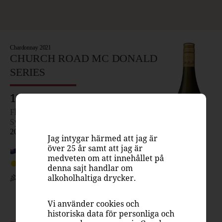
Chardonnay 2021
CHURCH ROAD MC DONALD
SERIES
139 kr
Flaska, 750 ml
Systembolaget
2005001
Jag intygar härmed att jag är
över 25 år samt att jag är
Nya Zeeland, Hawke's Bay
medveten om att innehållet på
Vitt vin, fylligt & smakrikt
denna sajt handlar om
alkoholhaltiga drycker.
Chardonnay
13.5%
Vi använder cookies och
historiska data för personliga och