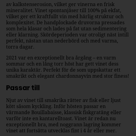
av kalkstenserosion, vilket ger vinerna en frisk
mineralitet. Vinet spontanjäser till 100% på ekfat,
vilket ger ett kraftfullt vin med härlig struktur och
komplexitet. De handplockade druvorna pressades
som hela klasar och lades på fat utan sedimentering
eller klarning. Skördeperioden var otroligt näst intill
perfekt, nästan utan nederbörd och med varma,
torra dagar.
2021 var en exceptionellt bra årgång – en varm
sommar och en lång torr höst har gett vinet dess
unika karaktär. Perfekt för de som uppskattar ett
smakrikt och elegant chardonnayvin med stor finess!
Passar till
Njut av vinet till smakrika rätter av fisk eller ljust
kött såsom kyckling. Inför hösten passar en
värmande Bouillabaisse, klassisk fiskgratäng eller
varför inte en kantarelltoast. Vinet är redan nu
exceptionellt bra, med noggrann lagring kommer
vinet att fortsätta utvecklas fint i 4 år eller mer.