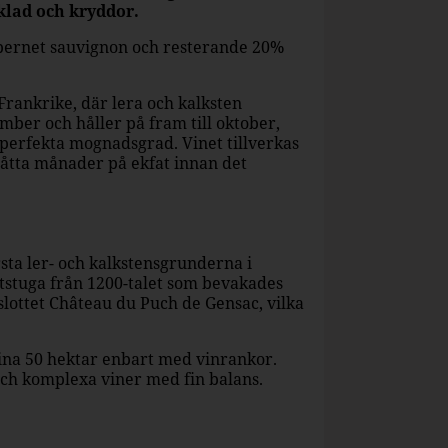
klad och kryddor.
abernet sauvignon och resterande 20%
Frankrike, där lera och kalksten
ber och håller på fram till oktober,
perfekta mognadsgrad. Vinet tillverkas
 åtta månader på ekfat innan det
sta ler- och kalkstensgrunderna i
stuga från 1200-talet som bevakades
slottet Château du Puch de Gensac, vilka
sina 50 hektar enbart med vinrankor.
och komplexa viner med fin balans.