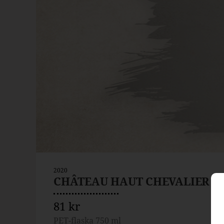
2020
CHÂTEAU HAUT CHEVALIER
81 kr
PET-flaska 750 ml