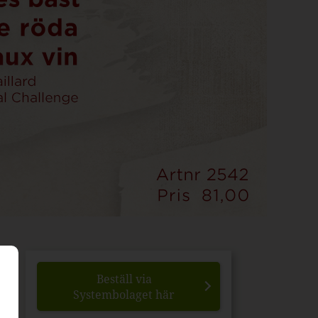
Beställ via
Systembolaget här