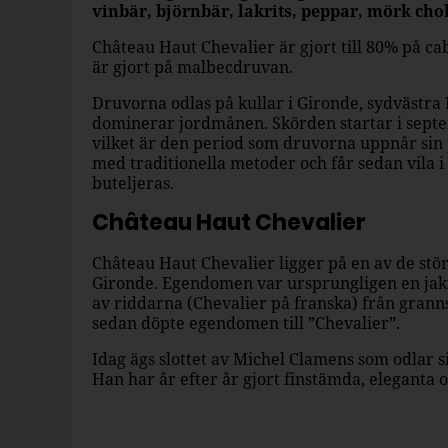
vinbär, björnbär, lakrits, peppar, mörk cho
Château Haut Chevalier är gjort till 80% på c
är gjort på malbecdruvan.
Druvorna odlas på kullar i Gironde, sydvästra 
dominerar jordmånen. Skörden startar i septem
vilket är den period som druvorna uppnår sin 
med traditionella metoder och får sedan vila i
buteljeras.
Château Haut Chevalier
Château Haut Chevalier ligger på en av de stör
Gironde. Egendomen var ursprungligen en jakt
av riddarna (Chevalier på franska) från grann
sedan döpte egendomen till ”Chevalier”.
Idag ägs slottet av Michel Clamens som odlar 
Han har år efter år gjort finstämda, eleganta 