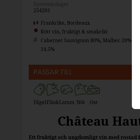
Systembolaget
254201
Frankrike, Bordeaux
Rött vin, fruktigt & smakrikt
Cabernet Sauvignon 80%, Malbec 20%
14.5%
PASSAR TILL
Fågel
Fläsk
Lamm
Nöt
Ost
Château Haut
Ett fruktigt och ungdomligt vin med rostad 