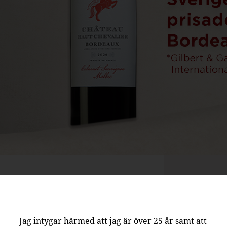
Jag intygar härmed att jag är över 25 år samt att