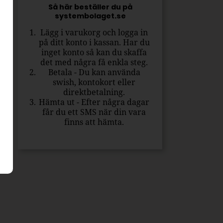
Så här beställer du på
systembolaget.se
Lägg i varukorg och logga in
på ditt konto i kassan. Har du
inget konto så kan du skaffa
det med några få enkla steg.
Betala - Du kan använda
swish, kontokort eller
direktbetalning.
Hämta ut - Efter några dagar
får du ett SMS när din vara
finns att hämta.