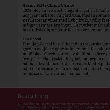
Årgång 2024 i Chianti Classico
2024 blev en frisk och elegant årgång i Chianti
noggrant arbete i vingårdarna, medan somma
Resultatet är viner med livlig frukt, tydlig fr
många varmare årgångar. En mycket matvänlig
med tillräcklig struktur för att även kunna ut
Om Cecchi
Familjen Cecchi har tillhört den toskanska vin
gården av fjärde generationen, som förvaltar 
miljöfokus. Cecchi var en av de första större p
övergå till ekologisk odling, och har sedan dess
hållbart kvalitetsvin från Toscana. Med Equali
här certifieras inte bara vingården, utan hela
miljö, socialt ansvar och hållbarhet.
Beställning
Allt om vin och Systembolaget har inget kommersiellt samarbete. A
om vin tipsar endast om produkter som finns i Systembolagets