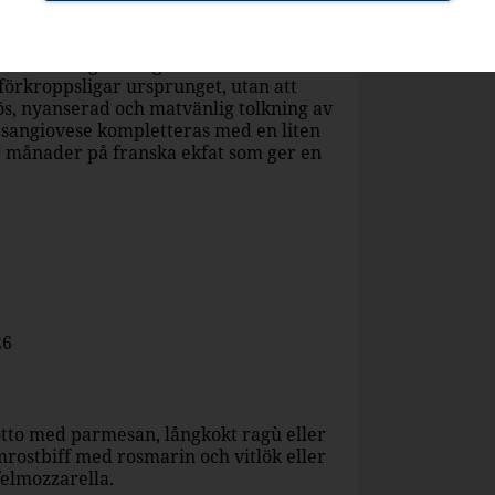
 av svenska vinkritiker.
olboksexempel på hur tradition och
ten ekologisk vingård i Castellina i
 förkroppsligar ursprunget, utan att
s, nyanserad och matvänlig tolkning av
 sangiovese kompletteras med en liten
2 månader på franska ekfat som ger en
26
sotto med parmesan, långkokt ragù eller
mrostbiff med rosmarin och vitlök eller
felmozzarella.