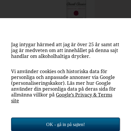
Jag intygar härmed att jag är över 25 år samt att
jag är medveten om att innehållet på denna sajt
handlar om alkoholhaltiga drycker.
Vi använder cookies och historiska data för
personliga och anpassade annonser via Google
(personaliseringskakor). Läs mer hur Google
använder din personliga data på deras sida för
allmänna villkor på
Google’s Privacy & Terms
giskt hantverk
site
hianti Classico
m både vann blindprovningen bland 27 andra
OK - gå in på sajten!
ets röda nyheter av Allt om Vin? Nu har du