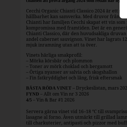
chansen att prova årgång 2024 som redan har hyllats
Cecchi Organic Chianti Classico 2024 är ett sk
hållbarhet kan samverka. Med druvor från en li
Chianti har familjen Cecchi skapat ett vin som
kompromissa med framtiden. Det är en generö
Chianti Classico, där den huvudsakliga druvan
andel cabernet sauvignon. Vinet har lagrats 1
mjuk inramning utan att ta över.
Vinets härliga smakprofil:
– Mörka körsbär och plommon
– Toner av mörk choklad och bergamott
– Örtiga nyanser av salvia och skogshallon
– Fin fatkryddighet och lång, frisk eftersmak
– Dryckeslistan, mars 20
BÄSTA RÖDA VINET
– Allt om Vin nr 3 2026
FYND
– Vin & Bar #1 2026
4/5
Servera gärna vinet vid 16–18 °C till svampri
lasagne al forno. Även utmärkt till grillad lam
till charkuterier, antipasti och pizzor med buf