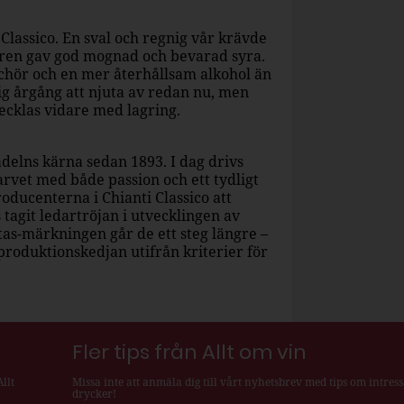
 Classico. En sval och regnig vår krävde
ren gav god mognad och bevarad syra.
äschör och en mer återhållsam alkohol än
 årgång att njuta av redan nu, men
vecklas vidare med lagring.
adelns kärna sedan 1893. I dag drivs
arvet med både passion och ett tydligt
roducenterna i Chianti Classico att
 tagit ledartröjan i utvecklingen av
tas-märkningen går de ett steg längre –
 produktionskedjan utifrån kriterier för
Fler tips från Allt om vin
llt
Missa inte att anmäla dig till vårt nyhetsbrev med tips om intres
drycker!