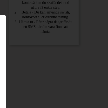
konto så kan du skaffa det med
några få enkla steg.
Betala - Du kan använda swish,
kontokort eller direktbetalning.
Hämta ut - Efter några dagar får du
ett SMS när din vara finns att
hämta.