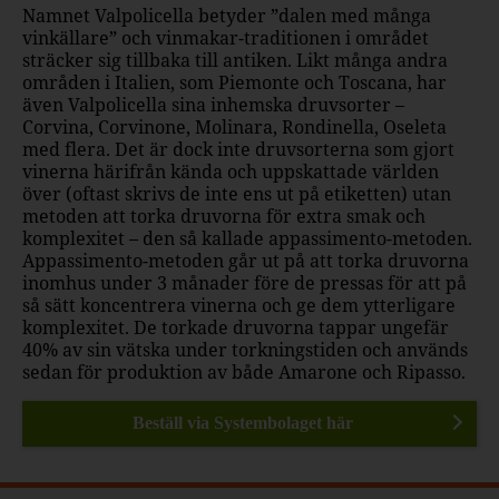
Namnet Valpolicella betyder ”dalen med många
vinkällare” och vinmakar-traditionen i området
sträcker sig tillbaka till antiken. Likt många andra
områden i Italien, som Piemonte och Toscana, har
även Valpolicella sina inhemska druvsorter –
Corvina, Corvinone, Molinara, Rondinella, Oseleta
med flera. Det är dock inte druvsorterna som gjort
vinerna härifrån kända och uppskattade världen
över (oftast skrivs de inte ens ut på etiketten) utan
metoden att torka druvorna för extra smak och
komplexitet – den så kallade appassimento-metoden.
Appassimento-metoden går ut på att torka druvorna
inomhus under 3 månader före de pressas för att på
så sätt koncentrera vinerna och ge dem ytterligare
komplexitet. De torkade druvorna tappar ungefär
40% av sin vätska under torkningstiden och används
sedan för produktion av både Amarone och Ripasso.
Beställ via Systembolaget här