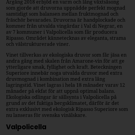
Årgång 2018 erbjöd en varm och lång växtsäsong
som gjorde att druvorna uppnådde perfekt mognad
samtidigt som balansen mellan fruktmognad och
fräschör bevarades. Druvorna är handplockade och
kommer från utvalda vingårdar i Val di Negrar, en
av 7 kommuner i Valpolicella som får producera
Ripasso. Området kännetecknas av eleganta, strama
och välstrukturerade viner.
Vinet tillverkas av ekologiska druvor som får jäsa en
andra gång med skalen från Amarone-vin för att ge
ytterligare smak, fyllighet och kraft. Beteckningen
Superiore innebär noga utvalda druvor med extra
druvmognad i kombination med extra lång
lagringstid. Vinet lagras i hela 18 månader varav 12
månader på ekfat för att uppnå optimal balans.
Ekologiska odlingar är sällsynta i Valpolicella på
grund av det fuktiga bergsklimatet, därför är det
extra exklusivt med ekologisk Ripasso Superiore som
nu lanseras för svenska vinälskare.
Valpolicella