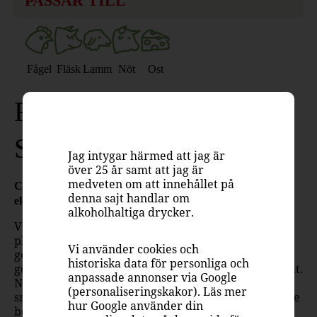
PASSAR TILL
Fågel
Fläsk
Lamm
Nöt
Ost
Rik & kraftig Ripasso
Superiore
Jag intygar härmed att jag är
över 25 år samt att jag är
medveten om att innehållet på
Casteloro Ripasso Superiore är ett rikt och fylligt vin med
denna sajt handlar om
elegant framtoning, helt från ekologiska odlingar.
alkoholhaltiga drycker.
Vinet bjuder på en doft av mörka körsbär, torkade
plommon, färska örter, choklad och fat. Smaken är
Vi använder cookies och
generös och djup och har samtidigt en fräschör som
historiska data för personliga och
gör vinet passar utmärkt till många olika sorters mat.
anpassade annonser via Google
Njut till höstens kötträtter och grytor på vilt med
(personaliseringskakor). Läs mer
smakrika tillbehör eller din italienska favoritmat. De
hur Google använder din
begynnande mognadstonerna i vinet passar särskilt