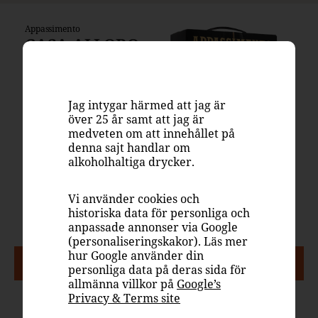
Appassimento
CASA ALLORO
198 kr
Box, 3000 ml
Jag intygar härmed att jag är
Systembolaget
över 25 år samt att jag är
7784708
medveten om att innehållet på
denna sajt handlar om
Italien
alkoholhaltiga drycker.
Rött vin, fruktigt &
smakrikt
Vi använder cookies och
14.5%
historiska data för personliga och
anpassade annonser via Google
(personaliseringskakor). Läs mer
hur Google använder din
PASSAR TILL
personliga data på deras sida för
allmänna villkor på
Google’s
Privacy & Terms site