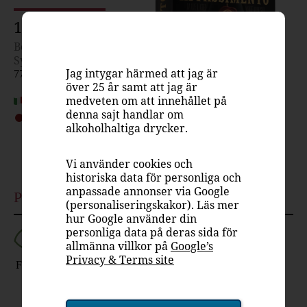
198 kr
Box, 3000 ml
Systembolaget
Jag intygar härmed att jag är
7784708
över 25 år samt att jag är
medveten om att innehållet på
Italien
denna sajt handlar om
Rött vin, fruktigt &
alkoholhaltiga drycker.
smakrikt
14.5%
Vi använder cookies och
historiska data för personliga och
anpassade annonser via Google
Passar till
(personaliseringskakor). Läs mer
hur Google använder din
personliga data på deras sida för
allmänna villkor på
Google’s
Privacy & Terms site
Fågel
Fläsk
Lamm
Nöt
Ost
En kraftfull nyhet