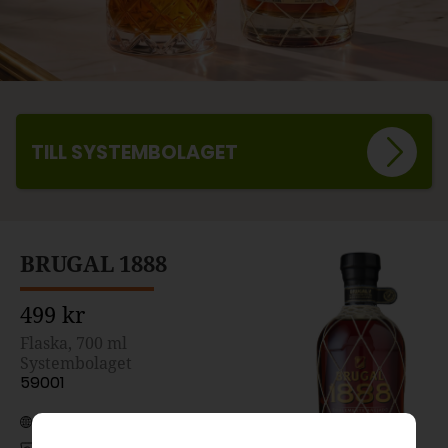
TILL SYSTEMBOLAGET
BRUGAL 1888
499 kr
Flaska, 700 ml
Systembolaget
59001
Dominikanska Republiken