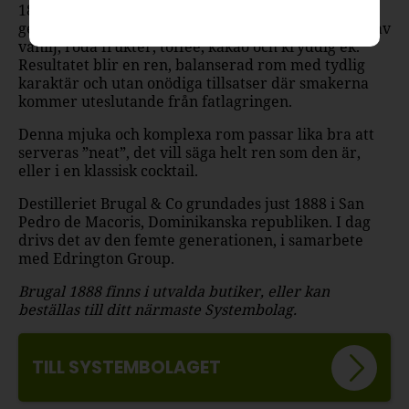
1888 dubbellagras i bourbon- och sherryfat, vilket
ger en balanserad och nyanserad smak med inslag av
vanilj, röda frukter, toffee, kakao och kryddig ek.
Resultatet blir en ren, balanserad rom med tydlig
karaktär och utan onödiga tillsatser där smakerna
kommer uteslutande från fatlagringen.
Denna mjuka och komplexa rom passar lika bra att
serveras ”neat”, det vill säga helt ren som den är,
eller i en klassisk cocktail.
Destilleriet Brugal & Co grundades just 1888 i San
Pedro de Macoris, Dominikanska republiken. I dag
drivs det av den femte generationen, i samarbete
med Edrington Group.
Brugal 1888 finns i utvalda butiker, eller kan
beställas till ditt närmaste Systembolag.
TILL SYSTEMBOLAGET