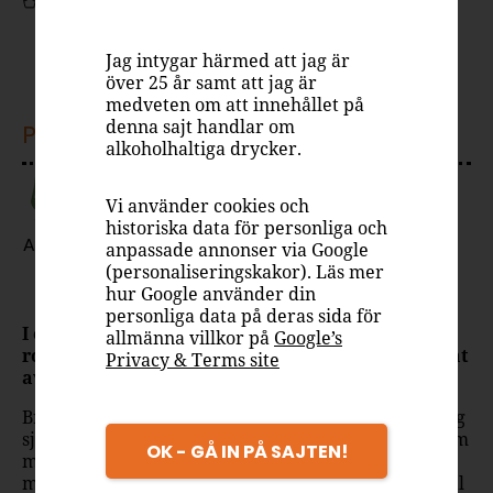
Mörk Rom
40%
Jag intygar härmed att jag är
över 25 år samt att jag är
medveten om att innehållet på
denna sajt handlar om
PASSAR TILL
alkoholhaltiga drycker.
Vi använder cookies och
historiska data för personliga och
Drink
Avec
anpassade annonser via Google
(personaliseringskakor). Läs mer
Äkta smak. Inga genvägar.
hur Google använder din
personliga data på deras sida för
I över fem generationer har Brugal förfinat sitt
allmänna villkor på
Google’s
romhantverk i Dominikanska republiken, präglat
Privacy & Terms site
av passion, omsorg och respekt för traditionen.
Brugal 1888 är en rom där hantverket får tala för sig
självt. Det behövs inga genvägar för att skapa en rom
OK - GÅ IN PÅ SAJTEN!
med karaktär. Smakprofilen bjuder på inslag av
mörk karamell, kakao, kaffe och torkad frukt. Brugal