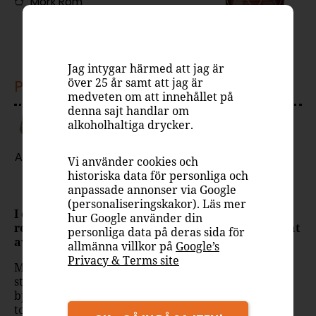
Mörk Rom
40%
Jag intygar härmed att jag är
över 25 år samt att jag är
PASSAR TILL
medveten om att innehållet på
denna sajt handlar om
alkoholhaltiga drycker.
Drink
Avec
Vi använder cookies och
historiska data för personliga och
Ett arv sedan 1888
anpassade annonser via Google
(personaliseringskakor). Läs mer
I över fem generationer har Brugal förfinat sitt
hur Google använder din
romhantverk i Dominikanska republiken, präglat
personliga data på deras sida för
av passion, omsorg och respekt för traditionen.
allmänna villkor på
Google’s
Privacy & Terms site
Med erfarenhet som gått i arv, och respekt för varje
steg i processen, skapas Brugal 1888. Smakprofilen
bjuder på inslag av mörk karamell, kakao, kaffe och
torkad frukt. Brugal 1888 dubbellagras i bourbon-