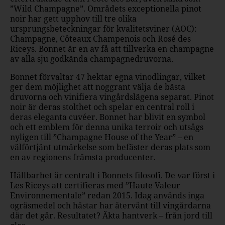
”Wild Champagne”. Områdets exceptionella pinot
noir har gett upphov till tre olika
ursprungsbeteckningar för kvalitetsviner (AOC):
Champagne, Côteaux Champenois och Rosé des
Riceys. Bonnet är en av få att tillverka en champagne
av alla sju godkända champagnedruvorna.
Bonnet förvaltar 47 hektar egna vinodlingar, vilket
ger dem möjlighet att noggrant välja de bästa
druvorna och vinifiera vingårdslägena separat. Pinot
noir är deras stolthet och spelar en central roll i
deras eleganta cuvéer. Bonnet har blivit en symbol
och ett emblem för denna unika terroir och utsågs
nyligen till ”Champagne House of the Year” – en
välförtjänt utmärkelse som befäster deras plats som
en av regionens främsta producenter.
Hållbarhet är centralt i Bonnets filosofi. De var först i
Les Riceys att certifieras med ”Haute Valeur
Environnementale” redan 2015. Idag används inga
ogräsmedel och hästar har återvänt till vingårdarna
där det går. Resultatet? Äkta hantverk – från jord till