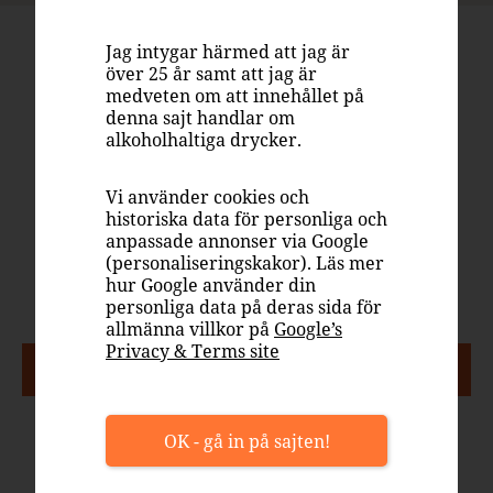
BOLLA PROSECCO EXTRA DRY
Jag intygar härmed att jag är
över 25 år samt att jag är
medveten om att innehållet på
77 kr
denna sajt handlar om
Flaska, 750 ml
alkoholhaltiga drycker.
Systembolaget
7518901
Vi använder cookies och
historiska data för personliga och
Italien
anpassade annonser via Google
Mousserande vin, vitt torrt
(personaliseringskakor). Läs mer
hur Google använder din
11%
personliga data på deras sida för
allmänna villkor på
Google’s
Privacy & Terms site
PASSAR TILL
OK - gå in på sajten!
Aperitif
Fisk
Skaldjur