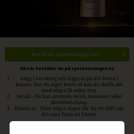
Beställ via Systembolaget här
Så här beställer du på systembolaget.se
Lägg i varukorg och logga in på ditt konto i
kassan. Har du inget konto så kan du skaffa det
med några få enkla steg.
Betala - Du kan använda swish, kontokort eller
direktbetalning.
Hämta ut - Efter några dagar får du ett SMS när
din vara finns att hämta.