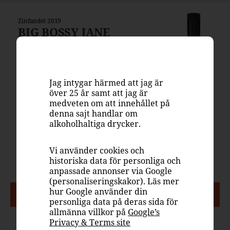
Zinfandel 2019
BIG BOSSY JANE
131 kr
Magnum 1500 ml
Jag intygar härmed att jag är
Systembolaget
över 25 år samt att jag är
8300806
medveten om att innehållet på
denna sajt handlar om
USA, Kalifornien
alkoholhaltiga drycker.
Rött vin, fruktigt & smakrikt
Zinfandel
Vi använder cookies och
14%
historiska data för personliga och
anpassade annonser via Google
(personaliseringskakor). Läs mer
hur Google använder din
PASSAR TILL
personliga data på deras sida för
allmänna villkor på
Google’s
Privacy & Terms site