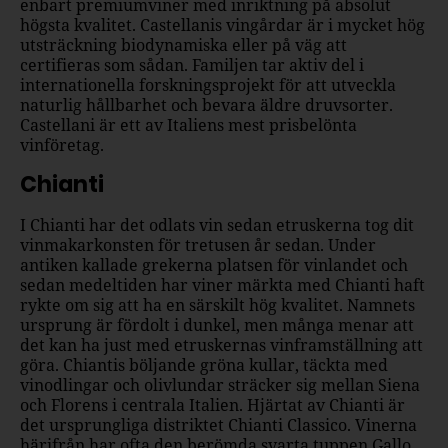
enbart premiumviner med inriktning på absolut
högsta kvalitet. Castellanis vingårdar är i mycket hög
utsträckning biodynamiska eller på väg att
certifieras som sådan. Familjen tar aktiv del i
internationella forskningsprojekt för att utveckla
naturlig hållbarhet och bevara äldre druvsorter.
Castellani är ett av Italiens mest prisbelönta
vinföretag.
Chianti
I Chianti har det odlats vin sedan etruskerna tog dit
vinmakarkonsten för tretusen år sedan. Under
antiken kallade grekerna platsen för vinlandet och
sedan medeltiden har viner märkta med Chianti haft
rykte om sig att ha en särskilt hög kvalitet. Namnets
ursprung är fördolt i dunkel, men många menar att
det kan ha just med etruskernas vinframställning att
göra. Chiantis böljande gröna kullar, täckta med
vinodlingar och olivlundar sträcker sig mellan Siena
och Florens i centrala Italien. Hjärtat av Chianti är
det ursprungliga distriktet Chianti Classico. Vinerna
härifrån har ofta den berömda svarta tuppen Gallo