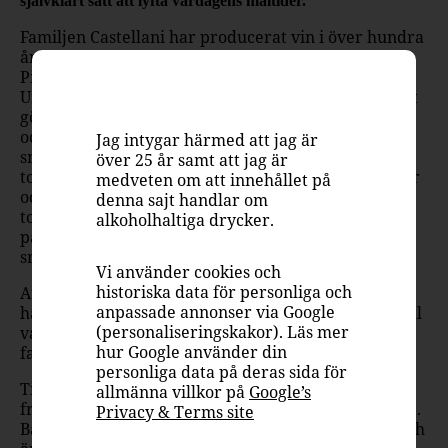
självklart sätt att lyfta vardagens måltider.
Familjen Castellani har producerat vin i över hundra
år, och Baffo Rosso är den nuvarande ägaren
Piergiorgios smakrika hyllning till hans farfar
Umberto som lade grunden till verksamheten. Vinet
görs på Chiantiregionens signaturdruva sangiovese
och passar särskilt bra med klassiska italienska
Jag intygar härmed att jag är
smaker och rätter såsom solmogna tomater och
över 25 år samt att jag är
tomatsåser, pizza och pasta, charkuterier, hårdostar
medveten om att innehållet på
och kötträtter som Osso Bucco. När de eleganta
denna sajt handlar om
tonerna av körsbär, örter och choklad möter
alkoholhaltiga drycker.
parmaskinkan eller favoritpastan njuter
smaklökarna!
Vi använder cookies och
historiska data för personliga och
Att njuta ska vara enkelt – och den här charmiga
anpassade annonser via Google
hälsningen från Chianti förgyller din måltid både till
(personaliseringskakor). Läs mer
vardag och fest. Buon appetito, cari amici – som
hur Google använder din
farfar Nonno Umberto skulle sagt!
personliga data på deras sida för
Tidlös finess från Toscana – Baffo Rosso är ett mörk-
allmänna villkor på
Google’s
fruktigt, smakrikt klassiskt vin från Chianti, Toscana.
Privacy & Terms site
Baffo Rosso är det bäst prisade vinet från Chianti och