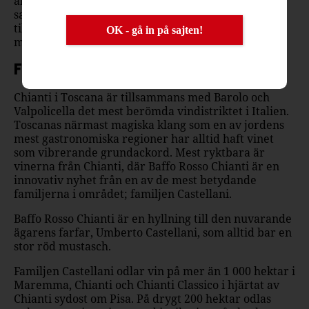
är gjort på dess signaturdruva Sangiovese. Ett
sammetsmjukt och fruktigt vin som passar utmärkt
till pasta, pizza eller bara som det är tillsammans
OK - gå in på sajten!
med goda vänner.
Familjen Castellani
Chianti i Toscana är tillsammans med Barolo och
Valpolicella det mest berömda vindistriktet i Italien.
Toscanas närmast magiska klang som en av jordens
mest gastronomiska regioner har alltid haft vinet
som vibrerande grundackord. Mest ryktbara är
vinerna från Chianti, där Baffo Rosso Chianti är en
innovativ nyhet från en av de mest betydande
familjerna i området; familjen Castellani.
Baffo Rosso Chianti är en hyllning till den nuvarande
ägarens farfar, Umberto Castellani, som alltid bar en
stor röd mustasch.
Familjen Castellani odlar vin på mer än 1 000 hektar i
Maremma, Chianti och Chianti Classico i hjärtat av
Chianti sydost om Pisa. På drygt 200 hektar odlas