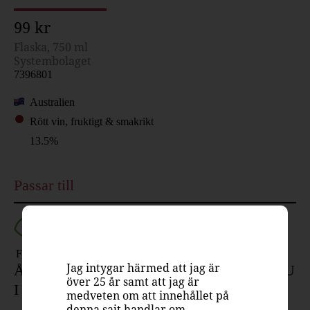
99 kr
Flaska, 750 ml
Systembolaget
7396801
Australien
Rött vin, fruktigt & smakrikt
13.5%
Passar till
Fågel
Fläsk
Lamm
Nöt
Ost
Jag intygar härmed att jag är
ÅRETS VINMÄRKE I USA LANSERAS NU
över 25 år samt att jag är
I SVERIGE!
medveten om att innehållet på
denna sajt handlar om