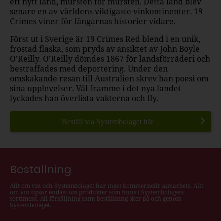
ett nytt land, mursten för mursten. Detta land blev
senare en av världens viktigaste vinkontinenter. 19
Crimes viner för fångarnas historier vidare.
Först ut i Sverige är 19 Crimes Red blend i en unik,
frostad flaska, som pryds av ansiktet av John Boyle
O’Reilly. O’Reilly dömdes 1867 för landsförräderi och
bestraffades med deportering. Under den
omskakande resan till Australien skrev han poesi om
sina upplevelser. Väl framme i det nya landet
lyckades han överlista vakterna och fly.
Beställ via Systembolaget här
Beställning
Allt om vin och Systembolaget har inget kommersiellt samarbete. Allt
om vin tipsar endast om produkter som finns i Systembolagets
sortiment. All försäljning samt beställning sker på och genom
Systembolaget.