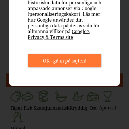
249 kr
historiska data för personliga och
anpassade annonser via Google
Box
(personaliseringskakor). Läs mer
Systembolaget
hur Google använder din
5019108
personliga data på deras sida för
allmänna villkor på
Google’s
Italien, Venetien
Privacy & Terms site
Vitt vin, friskt & fruktigt
Pinot Grigio 100%
11.5%
OK - gå in på sajten!
PASSAR TILL
Aperitif
Fågel
Fisk
Skaldjur
Asiatisk
Kryddig
Ost
Mingel