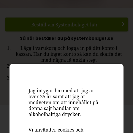
Beställ via Systembolaget här
Så här beställer du på systembolaget.se
Lägg i varukorg och logga in på ditt konto i
kassan. Har du inget konto så kan du skaffa det
med några få enkla steg.
Betala - Du kan använda swish, kontokort eller
direktbetalning.
Hämta ut - Efter några dagar får du ett SMS när
din vara finns att hämta.
Jag intygar härmed att jag är
över 25 år samt att jag är
medveten om att innehållet på
denna sajt handlar om
alkoholhaltiga drycker.
Pinot Grigio 2020
AMORE BIANCA
Vi använder cookies och