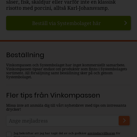
såser, fisk, skaldjur eller varför inte en klassisk
risotto med porcini, alltså Karl-Johansvamp.
Beställ via Systembolaget här
Beställning
Vinkompassen och Systembolaget har inget kommersiellt samarbete.
Vinkompassen tipsar endast om produkter som finns i Systembolagets
sortiment. All försäljning samt beställning sker på och genom
Systembolaget.
Fler tips från Vinkompassen
Missa inte att anmäla dig till vårt nyhetsbrev med tips om intressanta
drycker!
Jag bekräftar att jag har tagit del av och godkänt
användarvillkoren
för