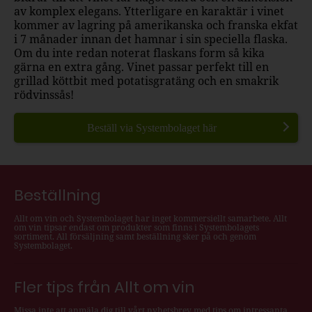
av komplex elegans. Ytterligare en karaktär i vinet
kommer av lagring på amerikanska och franska ekfat
i 7 månader innan det hamnar i sin speciella flaska.
Om du inte redan noterat flaskans form så kika
gärna en extra gång. Vinet p
assar perfekt till en
grillad köttbit med potatisgratäng och en smakrik
rödvinssås!
Beställ via Systembolaget här
Beställning
Allt om vin och Systembolaget har inget kommersiellt samarbete. Allt
om vin tipsar endast om produkter som finns i Systembolagets
sortiment. All försäljning samt beställning sker på och genom
Systembolaget.
Fler tips från Allt om vin
Missa inte att anmäla dig till vårt nyhetsbrev med tips om intressanta