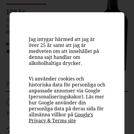
129 kr
Flaska, 750 ml
Systembolaget
650701
Jag intygar härmed att jag är
USA
över 25 år samt att jag är
medveten om att innehållet på
Rött vin, fruktigt & smakrikt
denna sajt handlar om
14.5%
alkoholhaltiga drycker.
Vi använder cookies och
Passar till
historiska data för personliga och
anpassade annonser via Google
(personaliseringskakor). Läs mer
hur Google använder din
personliga data på deras sida för
Fågel
Fläsk
Lamm
Nöt
Ost
allmänna villkor på
Google’s
Privacy & Terms site
3 Finger Jack – smakrikt